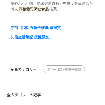
擔心忘記訂購，能讓健康維持不中斷，是最適合台
灣人
調整體質保健食品
推薦。
赤芍+甘草+五味子膠囊 這裡買
艾倫生活筆記 授權原文
記事カテゴリー
赤芍+甘草+五味子膠囊
全カテゴリーの記事