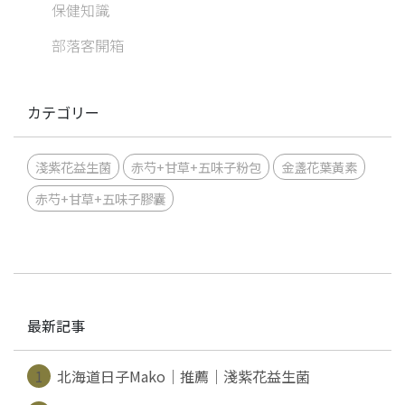
保健知識
部落客開箱
カテゴリー
淺紫花益生菌
赤芍+甘草+五味子粉包
金盞花葉黃素
赤芍+甘草+五味子膠囊
最新記事
1
北海道日子Mako｜推薦｜淺紫花益生菌