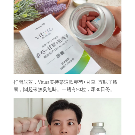
打開瓶蓋，Vitura美持樂這款赤芍+甘草+五味子膠
囊，聞起來無臭無味。一瓶有90粒，即30日份。