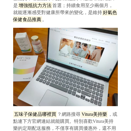
是
增強抵抗力方法
首選；持續食用至少兩個月，
就能逐漸感受對健康所帶來的變化，是維持
好氣色
保健食品推薦
。
五味子保健品哪裡買
？網路搜尋
Vitura美持樂
，或
點連下方官網連結就能購買。特別喜歡Vitura美持
樂的定期配送服務，不僅享有購買優惠外，還不用