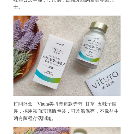
士。
打開外盒，Vitura美持樂這款赤芍+甘草+五味子膠
囊，採用霧面玻璃瓶包裝，可常溫保存，不像益生
菌有菌種存活問題。