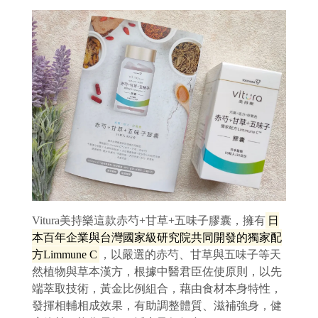
Vitura美持樂這款赤芍+甘草+五味子膠囊，擁有
日
本百年企業與台灣國家級研究院共同開發的獨家配
方Limmune C
，以嚴選的赤芍、甘草與五味子等天
然植物與草本漢方，根據中醫君臣佐使原則，以先
端萃取技術，黃金比例組合，藉由食材本身特性，
發揮相輔相成效果，有助調整體質、滋補強身，健