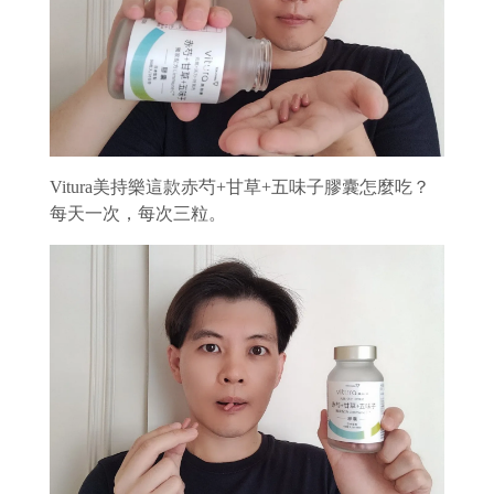
Vitura美持樂這款赤芍+甘草+五味子膠囊怎麼吃？
每天一次，每次三粒。