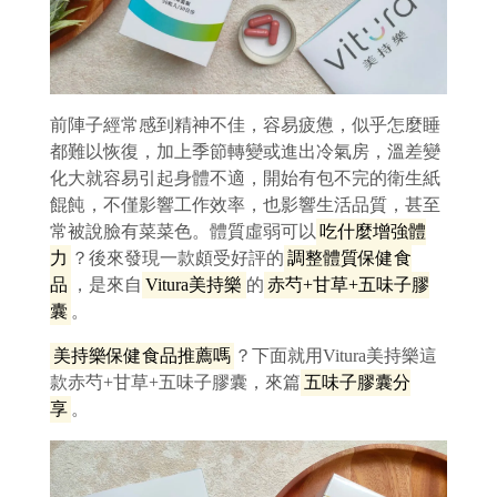
前陣子經常感到精神不佳，容易疲憊，似乎怎麼睡
都難以恢復，加上季節轉變或進出冷氣房，溫差變
化大就容易引起身體不適，開始有包不完的衛生紙
餛飩，不僅影響工作效率，也影響生活品質，甚至
常被說臉有菜菜色。體質虛弱可以
吃什麼增強體
力
？後來發現一款頗受好評的
調整體質保健食
品
，是來自
Vitura美持樂
的
赤芍+甘草+五味子膠
囊
。
美持樂保健食品推薦嗎
？下面就用Vitura美持樂這
款赤芍+甘草+五味子膠囊，來篇
五味子膠囊分
享
。