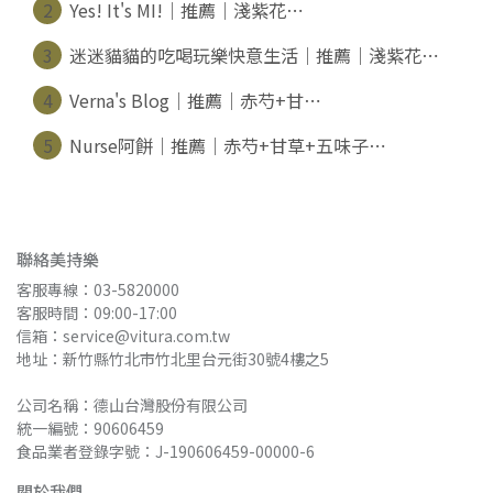
2
Yes! It's MI!｜推薦｜淺紫花⋯
3
迷迷貓貓的吃喝玩樂快意生活｜推薦｜淺紫花⋯
4
Verna's Blog｜推薦｜赤芍+甘⋯
5
Nurse阿餅｜推薦｜赤芍+甘草+五味子⋯
聯絡美持樂
客服專線：03-5820000
客服時間：09:00-17:00
信箱：service@vitura.com.tw
地址：新竹縣竹北市竹北里台元街30號4樓之5
公司名稱：德山台灣股份有限公司
統一編號：90606459
食品業者登錄字號：J-190606459-00000-6
關於我們