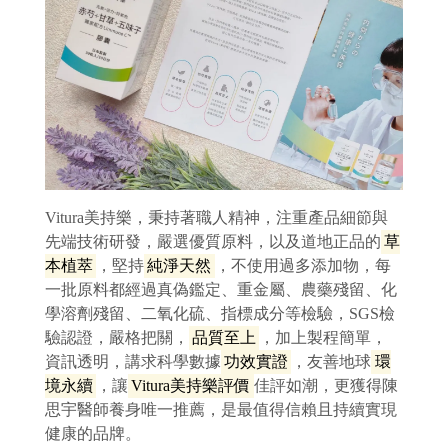
Vitura美持樂，秉持著職人精神，注重產品細節與
先端技術研發，嚴選優質原料，以及道地正品的
草
本植萃
，堅持
純淨天然
，不使用過多添加物，每
一批原料都經過真偽鑑定、重金屬、農藥殘留、化
學溶劑殘留、二氧化硫、指標成分等檢驗，SGS檢
驗認證，嚴格把關，
品質至上
，加上製程簡單，
資訊透明，講求科學數據
功效實證
，友善地球
環
境永續
，讓
Vitura美持樂評價
佳評如潮，更獲得陳
思宇醫師養身唯一推薦，是最值得信賴且持續實現
健康的品牌。