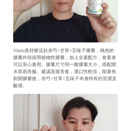
Vitura美持樂這款赤芍+甘草+五味子膠囊，桃色的
膠囊外殼採用植物性膠囊，加上全素配方，食素者
可以安心食用。膠囊尺寸同一般膠囊大小，搭配開
水容易吞服。建議直接吞食，適口性較佳，能避免
剝開膠囊後，赤芍+甘草+五味子本身特有的苦澀及
酸感。