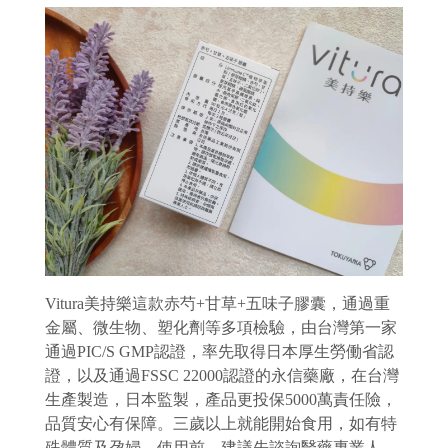
Vitura美持樂這款赤芍+甘草+五味子膠囊，通過重
金屬、微生物、塑化劑等多項檢驗，由台灣第一家
通過PIC/S GMP認證，率先取得日本厚生勞働省認
證，以及通過FSSC 22000認證的永信藥廠，在台灣
生產製造，日本監製，產品更投保5000萬責任險，
品質安心有保障。三歲以上就能開始食用，如有特
殊體質及孕婦，使用前，建議先諮詢醫藥專業人