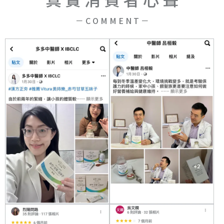
－ C O M M E N T －