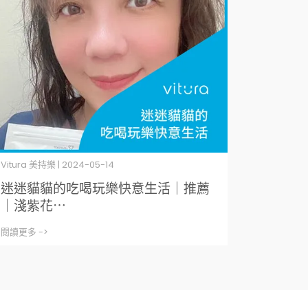
Vitura 美持樂 | 2024-05-14
迷迷貓貓的吃喝玩樂快意生活｜推薦
｜淺紫花⋯
閱讀更多 ->