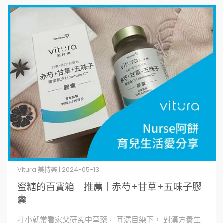
Vitura 美持樂 | 2024-05-13
蜜糖的百寶箱｜推薦｜赤芍+甘草+五味子膠
囊
打小就常看家父研究中草藥， 耳濡目染下， 對漢方養生