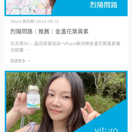
Vitura 美持樂 | 2024-05-13
烈陽問路｜推薦｜金盞花葉黃素
天天用3C，晶亮保養祕訣~Vitura美持樂金盞花葉黃素複
合膠囊 ⋯
閱讀更多 ->