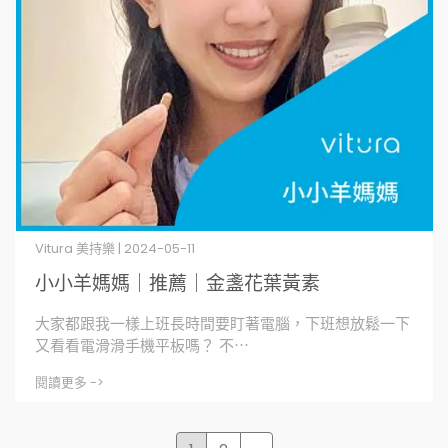
Vitura 美持樂 | 2024-05-11
小小羊媽媽｜推薦｜金盞花葉黃素
大家都跟我一樣上班長時間要盯著電腦，下班想放鬆一下
又看看電滑滑手機平板嗎？ 不⋯
閱讀更多 ->