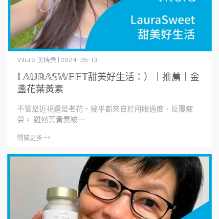
Vitura 美持樂 | 2024-05-13
𝕃𝔸𝕌ℝ𝔸𝕊𝕎𝔼𝔼𝕋甜美好生活：）｜推薦｜金
盞花葉黃素
不管是近視還是老花，幾乎都來自於用眼過度、反覆疲
勞。 雖然葉黃素被⋯
閱讀更多 ->