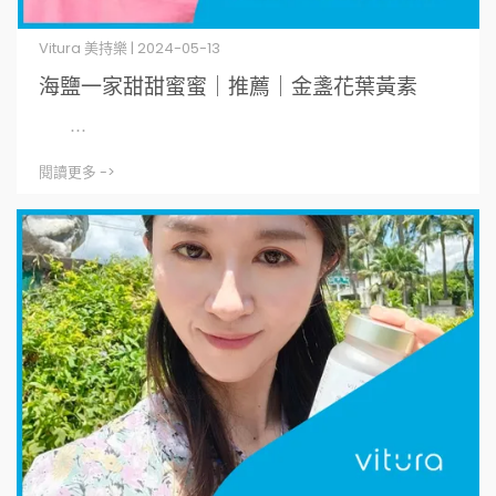
Vitura 美持樂 | 2024-05-13
海鹽一家甜甜蜜蜜｜推薦｜金盞花葉黃素
⋯
閱讀更多 ->