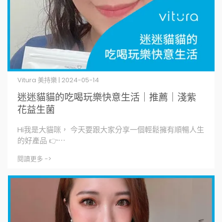
Vitura 美持樂 | 2024-05-14
迷迷貓貓的吃喝玩樂快意生活｜推薦｜淺紫
花益生菌
Hi我是大貓咪， 今天要跟大家分享一個輕鬆擁有順暢人生
的好產品 👉⋯
閱讀更多 ->