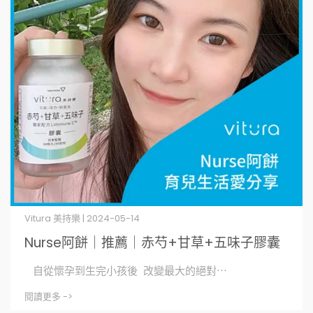
Vitura 美持樂 | 2024-05-14
Nurse阿餅｜推薦｜赤芍+甘草+五味子膠囊
自從懷孕到生完小孩後 改變最大的絕對⋯
閱讀更多 ->