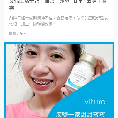
艾倫生活筆記｜推薦｜赤芍+甘草+五味子膠
囊
前陣子經常感到精神不佳，容易疲憊，似乎怎麼睡都難以
恢復，加上季節轉變或進⋯
閱讀更多 ->