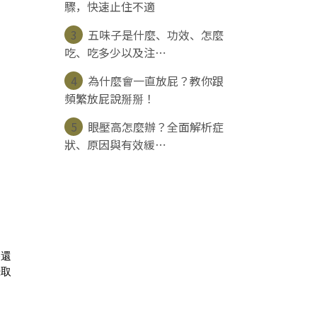
驟，快速止住不適
3
五味子是什麼、功效、怎麼
吃、吃多少以及注⋯
4
為什麼會一直放屁？教你跟
頻繁放屁說掰掰！
5
眼壓高怎麼辦？全面解析症
狀、原因與有效緩⋯
養還
攝取