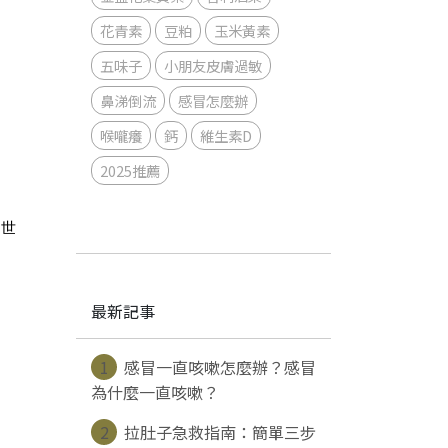
花青素
豆粕
玉米黃素
五味子
小朋友皮膚過敏
鼻涕倒流
感冒怎麼辦
喉嚨癢
鈣
維生素D
2025推薦
個世
最新記事
1
感冒一直咳嗽怎麼辦？感冒
為什麼一直咳嗽？
2
拉肚子急救指南：簡單三步