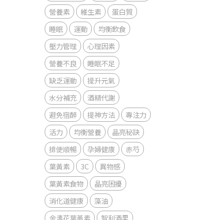
營養素
維生素
蛋白質
睡眠
運動
均衡飲食
壓力管理
心理因素
營養不良
睡眠不足
缺乏運動
提升元氣
水分補充
酒精代謝
避免宿醉
提神方法
專注力
活力
均衡營養
晶亮秘訣
排便順暢
孕婦健康
赤芍
葉黃素
3C
異物感
葉黃素食物
晶亮困擾
消化道健康
藻油
金盞花葉黃素
智利酒果