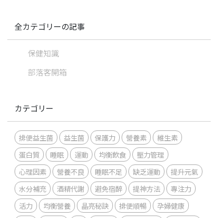
全カテゴリーの記事
保健知識
部落客開箱
カテゴリー
排便益生菌
益生菌
保護力
營養素
維生素
蛋白質
睡眠
運動
均衡飲食
壓力管理
心理因素
營養不良
睡眠不足
缺乏運動
提升元氣
水分補充
酒精代謝
避免宿醉
提神方法
專注力
活力
均衡營養
晶亮秘訣
排便順暢
孕婦健康