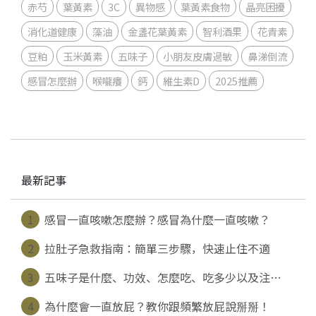
赤芍
葉黃素
3C
異物感
葉黃素食物
晶亮困擾
消化道健康
藻油
金盞花葉黃素
智利酒果
花青素
豆粕
玉米黃素
五味子
小朋友皮膚過敏
鼻涕倒流
感冒怎麼辦
喉嚨癢
鈣
維生素D
2025推薦
最新記事
1
感冒一直咳嗽怎麼辦？感冒為什麼一直咳嗽？
2
拉肚子急救指南：簡單三步驟，快速止住不適
3
五味子是什麼、功效、怎麼吃、吃多少以及注⋯
4
為什麼會一直放屁？教你跟頻繁放屁說掰掰！