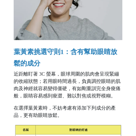
葉黃素挑選守則1：含有幫助眼睛放
鬆的成分
近距離盯著 3C 螢幕，眼球周圍的肌肉會呈現緊繃
的收縮狀態；若用眼時間過長，負責調控眼睛的肌
肉及神經就容易變得僵硬，有如剛重訓完全身痠痛
般，眼睛容易感到痠澀、難以對焦或視野模糊。
在選擇葉黃素時，不妨考慮有添加下列成分的產
品，更有助眼睛放鬆。