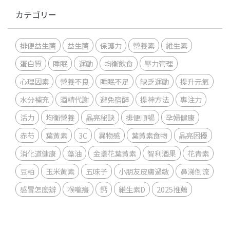
カテゴリー
排便益生菌
益生菌
保護力
營養素
維生素
蛋白質
睡眠
運動
均衡飲食
壓力管理
心理因素
營養不良
睡眠不足
缺乏運動
提升元氣
水分補充
酒精代謝
避免宿醉
提神方法
專注力
活力
均衡營養
晶亮秘訣
排便順暢
孕婦健康
赤芍
葉黃素
3C
異物感
葉黃素食物
晶亮困擾
消化道健康
藻油
金盞花葉黃素
智利酒果
花青素
豆粕
玉米黃素
五味子
小朋友皮膚過敏
鼻涕倒流
感冒怎麼辦
喉嚨癢
鈣
維生素D
2025推薦