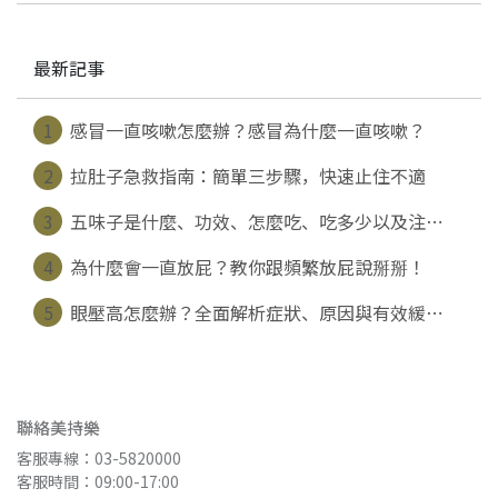
最新記事
1
感冒一直咳嗽怎麼辦？感冒為什麼一直咳嗽？
2
拉肚子急救指南：簡單三步驟，快速止住不適
3
五味子是什麼、功效、怎麼吃、吃多少以及注⋯
4
為什麼會一直放屁？教你跟頻繁放屁說掰掰！
5
眼壓高怎麼辦？全面解析症狀、原因與有效緩⋯
聯絡美持樂
客服專線：03-5820000
客服時間：09:00-17:00