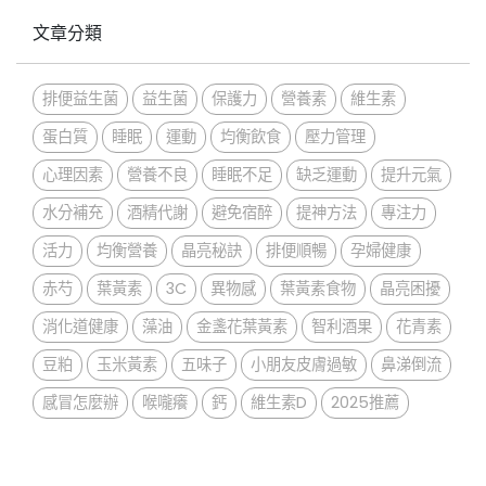
文章分類
排便益生菌
益生菌
保護力
營養素
維生素
蛋白質
睡眠
運動
均衡飲食
壓力管理
心理因素
營養不良
睡眠不足
缺乏運動
提升元氣
水分補充
酒精代謝
避免宿醉
提神方法
專注力
活力
均衡營養
晶亮秘訣
排便順暢
孕婦健康
赤芍
葉黃素
3C
異物感
葉黃素食物
晶亮困擾
消化道健康
藻油
金盞花葉黃素
智利酒果
花青素
豆粕
玉米黃素
五味子
小朋友皮膚過敏
鼻涕倒流
感冒怎麼辦
喉嚨癢
鈣
維生素D
2025推薦