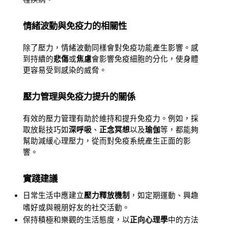
情緒波動與免疫力的相關性
除了壓力，情緒波動同樣會對免疫功能產生影響。感
到持續的
悲傷
或
焦慮
會影響免疫細胞的分化，使身體
更容易受到感染的威脅。
壓力管理與免疫力提升的關係
有效的壓力管理有助於維持和提升免疫力。例如，採
取放鬆技巧如
深呼吸
、
正念冥想
以及
瑜伽
等，都能夠
幫助減緩心理壓力，從而對免疫系統產生正面的影
響。
實踐建議
日常生活中應建立
壓力釋放機制
，如定期運動、興趣
嗜好或與親朋好友的社交活動。
保持積極和樂觀的生活態度，以
正向心理學
中的方法