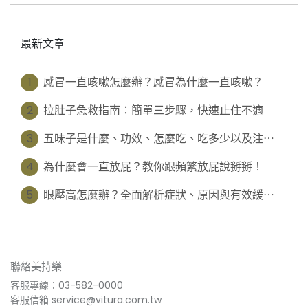
最新文章
1
感冒一直咳嗽怎麼辦？感冒為什麼一直咳嗽？
2
拉肚子急救指南：簡單三步驟，快速止住不適
3
五味子是什麼、功效、怎麼吃、吃多少以及注⋯
4
為什麼會一直放屁？教你跟頻繁放屁說掰掰！
5
眼壓高怎麼辦？全面解析症狀、原因與有效緩⋯
聯絡美持樂
客服專線：03-582-0000
客服信箱 service@vitura.com.tw