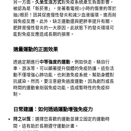
另一方面，
久坐生活方式
對免疫系統產生負面影響，
被認為是「新菸害」，坐著看電視1小時的傷害約等於
抽2根菸！因其促進慢性發炎和減少血液循環，進而削
弱免疫反應。此外，缺乏運動還與肥胖率提升有關，
肥胖是慢性發炎的一大原因，此狀態下的發炎環境可
能對免疫反應造成長期的損害。
適量運動的正面效果
透過定期進行
中等強度的運動
，例如快走、騎自行
車、游泳等，可以顯著提升個體的免疫防護。這些活
動不僅增強心肺功能，也刺激免疫系統，幫助身體對
抗感染。然而，要注意避免過度運動，因為劇烈或長
時間的運動會削弱免疫功能，造成暫時性的免疫抑
制。
日常建議：如何透過運動增強免疫力
持之以恆：
選擇您喜歡的運動並建立固定的運動時
間，這有助於長期遵守運動計畫。