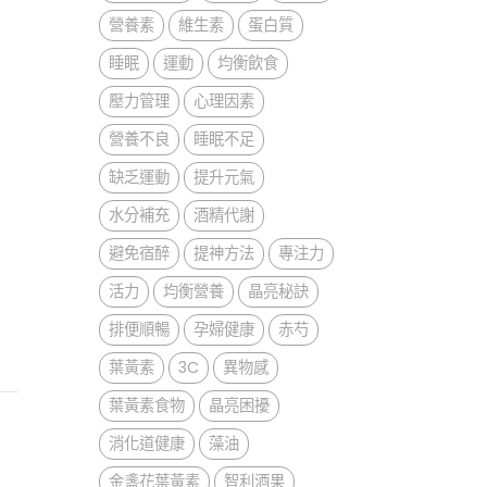
營養素
維生素
蛋白質
睡眠
運動
均衡飲食
壓力管理
心理因素
營養不良
睡眠不足
缺乏運動
提升元氣
水分補充
酒精代謝
避免宿醉
提神方法
專注力
活力
均衡營養
晶亮秘訣
排便順暢
孕婦健康
赤芍
葉黃素
3C
異物感
葉黃素食物
晶亮困擾
消化道健康
藻油
金盞花葉黃素
智利酒果