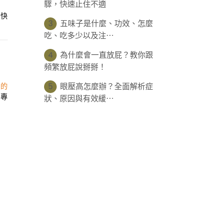
驟，快速止住不適
們快
3
五味子是什麼、功效、怎麼
吃、吃多少以及注⋯
4
為什麼會一直放屁？教你跟
頻繁放屁說掰掰！
5
眼壓高怎麼辦？全面解析症
養的
和專
狀、原因與有效緩⋯