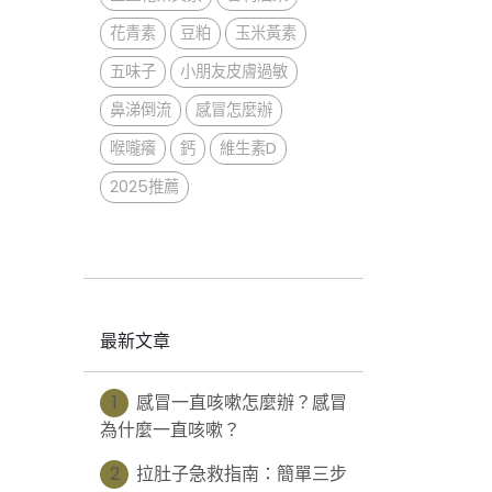
花青素
豆粕
玉米黃素
五味子
小朋友皮膚過敏
鼻涕倒流
感冒怎麼辦
喉嚨癢
鈣
維生素D
2025推薦
最新文章
1
感冒一直咳嗽怎麼辦？感冒
為什麼一直咳嗽？
2
拉肚子急救指南：簡單三步