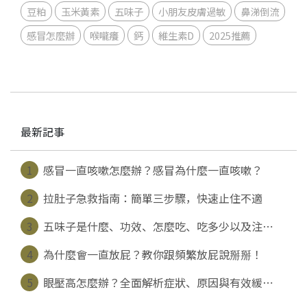
豆粕
玉米黃素
五味子
小朋友皮膚過敏
鼻涕倒流
感冒怎麼辦
喉嚨癢
鈣
維生素D
2025推薦
最新記事
1
感冒一直咳嗽怎麼辦？感冒為什麼一直咳嗽？
2
拉肚子急救指南：簡單三步驟，快速止住不適
3
五味子是什麼、功效、怎麼吃、吃多少以及注⋯
4
為什麼會一直放屁？教你跟頻繁放屁說掰掰！
5
眼壓高怎麼辦？全面解析症狀、原因與有效緩⋯