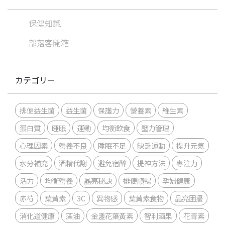
保健知識
部落客開箱
カテゴリー
排便益生菌
益生菌
保護力
營養素
維生素
蛋白質
睡眠
運動
均衡飲食
壓力管理
心理因素
營養不良
睡眠不足
缺乏運動
提升元氣
水分補充
酒精代謝
避免宿醉
提神方法
專注力
活力
均衡營養
晶亮秘訣
排便順暢
孕婦健康
赤芍
葉黃素
3C
異物感
葉黃素食物
晶亮困擾
消化道健康
藻油
金盞花葉黃素
智利酒果
花青素