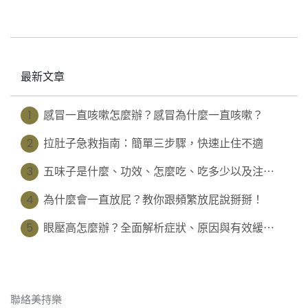
最新文章
1
感冒一直咳嗽怎麼辦？感冒為什麼一直咳嗽？
2
拉肚子急救指南：簡單三步驟，快速止住不適
3
五味子是什麼、功效、怎麼吃、吃多少以及注⋯
4
為什麼會一直放屁？教你跟頻繁放屁說掰掰！
5
眼壓高怎麼辦？全面解析症狀、原因與有效緩⋯
聯絡美持樂