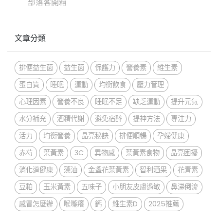
部落客開箱
文章分類
排便益生菌
益生菌
保護力
營養素
維生素
蛋白質
睡眠
運動
均衡飲食
壓力管理
心理因素
營養不良
睡眠不足
缺乏運動
提升元氣
水分補充
酒精代謝
避免宿醉
提神方法
專注力
活力
均衡營養
晶亮秘訣
排便順暢
孕婦健康
赤芍
葉黃素
3C
異物感
葉黃素食物
晶亮困擾
消化道健康
藻油
金盞花葉黃素
智利酒果
花青素
豆粕
玉米黃素
五味子
小朋友皮膚過敏
鼻涕倒流
感冒怎麼辦
喉嚨癢
鈣
維生素D
2025推薦