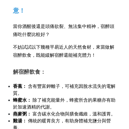
意！
當你酒醒後還是頭痛欲裂、無法集中精神，宿醉頭
痛吃什麼比較好？
不妨試試以下幾種平易近人的天然食材，來當做解
宿醉飲食，既能緩解宿醉還能補充體力！
解宿醉飲食：
香蕉：
 含有豐富鉀離子，可補充因脫水流失的電解
質。
蜂蜜水：
 除了補充能量外，蜂蜜所含的果糖亦有助
於加速酒精的代謝。
燕麥粥：
 富含碳水化合物與膳食纖維，溫和護胃。
雞湯：
 傳統的暖胃良方，有助身體補充鹽分與營
養。