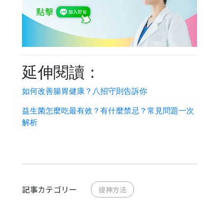
延伸閱讀：
如何改善腸胃健康？八招守則告訴你
益生菌怎麼吃最有效？有什麼禁忌？常見問題一次
解析
記事カテゴリー
提神方法