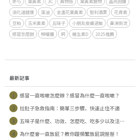
赤芍
葉黃素
3C
異物感
葉黃素食物
晶亮困擾
消化道健康
藻油
金盞花葉黃素
智利酒果
花青素
豆粕
玉米黃素
五味子
小朋友皮膚過敏
鼻涕倒流
感冒怎麼辦
喉嚨癢
鈣
維生素D
2025推薦
最新記事
1
感冒一直咳嗽怎麼辦？感冒為什麼一直咳嗽？
2
拉肚子急救指南：簡單三步驟，快速止住不適
3
五味子是什麼、功效、怎麼吃、吃多少以及注⋯
4
為什麼會一直放屁？教你跟頻繁放屁說掰掰！