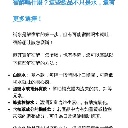
宿醉喝什麼？這些飲品不只是水，還有
更多選擇！
補水是解宿醉的第一步，但有可能宿醉喝水就吐、
宿醉想吐該怎麼辦！
但其實解宿醉「怎麼喝」也有學問，您可以嘗試以
下這些解宿醉的方法：
 基本款，每隔一段時間小口慢喝，可降低
白開水：
喝水就吐的噁心感。
 幫助補充體內流失的鈉、鉀等
溫鹽水或電解質飲：
元素。
 溫潤又富含維生素C，有助抗氧化。
蜂蜜檸檬水：
 若產品中含有如薑黃或植物
含植萃成分的機能飲：
來源的調整成分，可作為日常保健輔助選項。