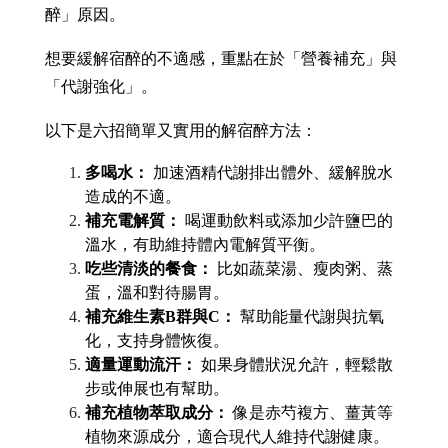
醉」原因。
想要緩解宿醉的不適感，重點在於「營養補充」與
「代謝強化」。
以下是六招簡單又實用的解宿醉方法：
多喝水：
 加速酒精代謝排出體外、緩解脫水
造成的不適。
補充電解質：
 喝運動飲料或添加少許鹽巴的
溫水，有助維持體內電解質平衡。
吃些清淡的餐食：
 比如蔬菜湯、瘦肉粥、蒸
蛋，溫和對待腸胃。
補充維生素B群與C：
 幫助能量代謝與抗氧
化，支持身體恢復。
適量運動流汗：
 如果身體狀況允許，輕鬆散
步或伸展也有幫助。
補充植物萃取成分：
 像是赤芍複方、薑黃等
植物來源成分，適合現代人維持代謝健康。