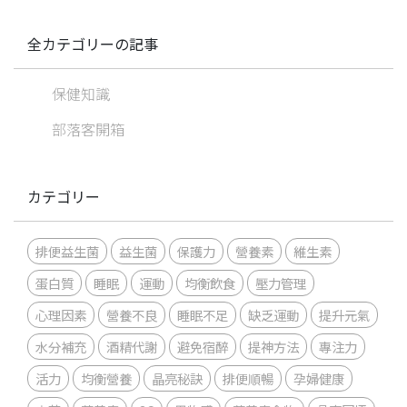
全カテゴリーの記事
保健知識
部落客開箱
カテゴリー
排便益生菌
益生菌
保護力
營養素
維生素
蛋白質
睡眠
運動
均衡飲食
壓力管理
心理因素
營養不良
睡眠不足
缺乏運動
提升元氣
水分補充
酒精代謝
避免宿醉
提神方法
專注力
活力
均衡營養
晶亮秘訣
排便順暢
孕婦健康