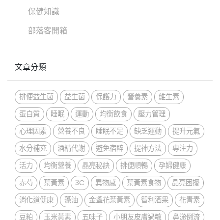
保健知識
部落客開箱
文章分類
排便益生菌
益生菌
保護力
營養素
維生素
蛋白質
睡眠
運動
均衡飲食
壓力管理
心理因素
營養不良
睡眠不足
缺乏運動
提升元氣
水分補充
酒精代謝
避免宿醉
提神方法
專注力
活力
均衡營養
晶亮秘訣
排便順暢
孕婦健康
赤芍
葉黃素
3C
異物感
葉黃素食物
晶亮困擾
消化道健康
藻油
金盞花葉黃素
智利酒果
花青素
豆粕
玉米黃素
五味子
小朋友皮膚過敏
鼻涕倒流