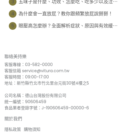
3
五味子是什麼、功效、怎麼吃、吃多少以及注⋯
4
為什麼會一直放屁？教你跟頻繁放屁說掰掰！
5
眼壓高怎麼辦？全面解析症狀、原因與有效緩⋯
聯絡美持樂
客服專線：03-582-0000
客服信箱 service@vitura.com.tw
客服時間：09:00-17:00
地址：新竹縣竹北市竹北里台元街30號4樓之5
公司名稱：德山台灣股份有限公司
統一編號：90606459
食品業者登錄字號：J-190606459-00000-6
關於我們
隱私政策
購物須知