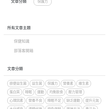
文章分類
保護力
所有文章主題
保健知識
部落客開箱
文章分類
排便益生菌
益生菌
保護力
營養素
維生素
蛋白質
睡眠
運動
均衡飲食
壓力管理
心理因素
營養不良
睡眠不足
缺乏運動
提升元氣
水分補充
酒精代謝
避免宿醉
提神方法
專注力