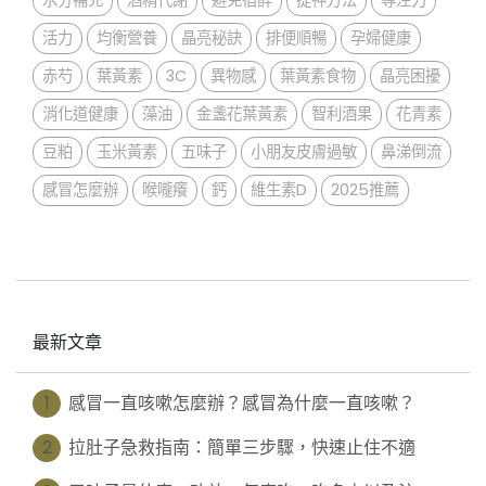
活力
均衡營養
晶亮秘訣
排便順暢
孕婦健康
赤芍
葉黃素
3C
異物感
葉黃素食物
晶亮困擾
消化道健康
藻油
金盞花葉黃素
智利酒果
花青素
豆粕
玉米黃素
五味子
小朋友皮膚過敏
鼻涕倒流
感冒怎麼辦
喉嚨癢
鈣
維生素D
2025推薦
最新文章
1
感冒一直咳嗽怎麼辦？感冒為什麼一直咳嗽？
2
拉肚子急救指南：簡單三步驟，快速止住不適