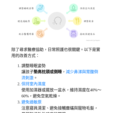
除了尋求醫療協助，日常照護也很關鍵。以下是實
用的改善方式： 
調整睡眠姿勢 
讓孩子
墊高枕頭或側睡
，
減少鼻涕與胃酸倒
流刺激
。 
保持室內濕度
使用加濕器或擺放一盆水，維持濕度在40%～
60%，避免空氣乾燥。
避免過敏原
注意寢具清潔、避免接觸塵蟎與寵物毛髮，