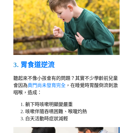
3. 
胃食道逆流 
聽起來不像小孩會有的問題？其實不少學齡前兒童
會因為
賁門尚未發育完全
，在睡覺時胃酸倒流刺激
咽喉，造成： 
躺下時咳嗽明顯變嚴重 
咳嗽伴隨吞嚥困難、喉嚨灼熱 
白天活動時症狀減輕