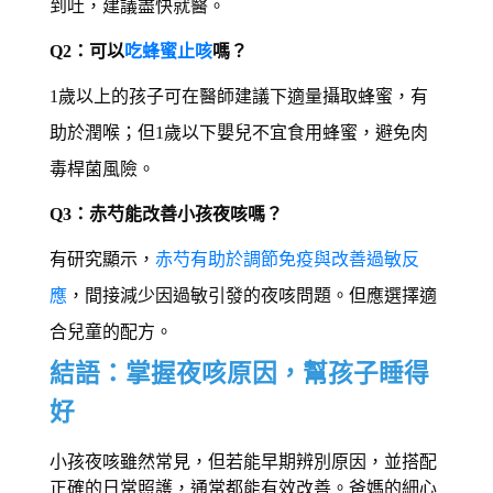
到吐，建議盡快就醫。 
Q2：可以
吃蜂蜜止咳
嗎？
1歲以上的孩子可在醫師建議下適量攝取蜂蜜，有
助於潤喉；但1歲以下嬰兒不宜食用蜂蜜，避免肉
毒桿菌風險。 
Q3：赤芍能改善小孩夜咳嗎？ 
有研究顯示，
赤芍有助於調節免疫與改善過敏反
應
，間接減少因過敏引發的夜咳問題。但應選擇適
合兒童的配方。 
結語：掌握夜咳原因，幫孩子睡得
好 
小孩夜咳雖然常見，但若能早期辨別原因，並搭配
正確的日常照護，通常都能有效改善。爸媽的細心