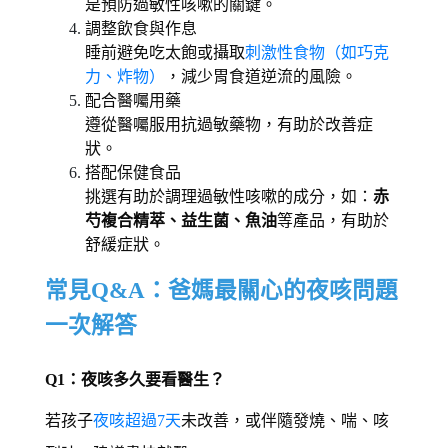
是預防過敏性咳嗽的關鍵。 
調整飲食與作息
睡前避免吃太飽或攝取
刺激性食物（如巧克
力、炸物）
，減少胃食道逆流的風險。 
配合醫囑用藥
遵從醫囑服用抗過敏藥物，有助於改善症
狀。 
搭配保健食品
挑選有助於調理過敏性咳嗽的成分，如：
赤
芍複合精萃、益生菌、魚油
等產品，有助於
舒緩症狀。 
常見Q&A：爸媽最關心的夜咳問題
一次解答 
Q1：夜咳多久要看醫生？
若孩子
夜咳超過7天
未改善，或伴隨發燒、喘、咳