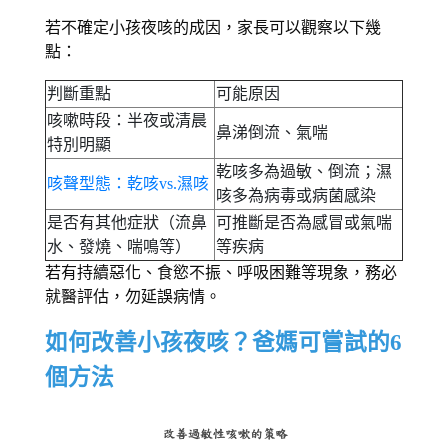
若不確定小孩夜咳的成因，家長可以觀察以下幾
點： 
判斷重點
可能原因
咳嗽時段：半夜或清晨
鼻涕倒流、氣喘
特別明顯
乾咳多為過敏、倒流；濕
咳聲型態：乾咳vs.濕咳
咳多為病毒或病菌感染
是否有其他症狀（流鼻
可推斷是否為感冒或氣喘
水、發燒、喘鳴等）
等疾病
若有持續惡化、食慾不振、呼吸困難等現象，務必
就醫評估，勿延誤病情。 
如何改善小孩夜咳？爸媽可嘗試的6
個方法 