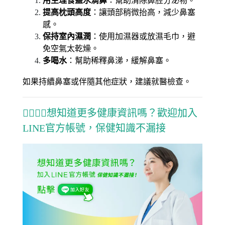
用生理食鹽水滴鼻
：幫助清除鼻腔分泌物。
提高枕頭高度
：讓頭部稍微抬高，減少鼻塞
感。
保持室內濕潤
：使用加濕器或放濕毛巾，避
免空氣太乾燥。
多喝水
：幫助稀釋鼻涕，緩解鼻塞。
如果持續鼻塞或伴隨其他症狀，建議就醫檢查。
🧑‍⚕️👩‍⚕️想知道更多健康資訊嗎？歡迎加入
LINE官方帳號，保健知識不漏接