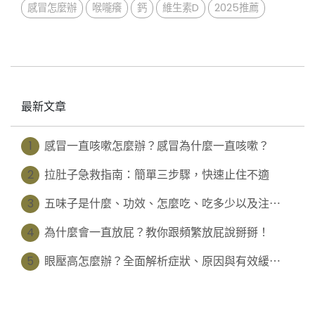
感冒怎麼辦
喉嚨癢
鈣
維生素D
2025推薦
最新文章
1
感冒一直咳嗽怎麼辦？感冒為什麼一直咳嗽？
2
拉肚子急救指南：簡單三步驟，快速止住不適
3
五味子是什麼、功效、怎麼吃、吃多少以及注⋯
4
為什麼會一直放屁？教你跟頻繁放屁說掰掰！
5
眼壓高怎麼辦？全面解析症狀、原因與有效緩⋯