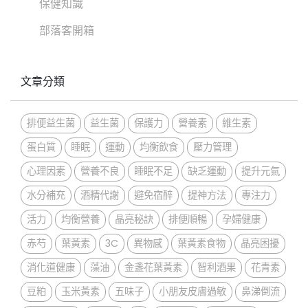
保健知識
部落客開箱
文章分類
排便益生菌
益生菌
保護力
營養素
維生素
蛋白質
睡眠
運動
均衡飲食
壓力管理
心理因素
營養不良
睡眠不足
缺乏運動
提升元氣
水分補充
酒精代謝
避免宿醉
提神方法
專注力
活力
均衡營養
晶亮秘訣
排便順暢
孕婦健康
赤芍
葉黃素
3C
異物感
葉黃素食物
晶亮困擾
消化道健康
藻油
金盞花葉黃素
智利酒果
花青素
豆粕
玉米黃素
五味子
小朋友皮膚過敏
鼻涕倒流