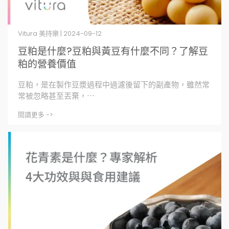
Vitura 美持樂 | 2024-09-12
豆粕是什麼?豆粕與黃豆有什麼不同？了解豆
粕的營養價值
豆粕，是在製作豆漿過程中過濾後留下的副產物，雖然常
常被忽略甚至丟棄，⋯
閱讀更多 ->