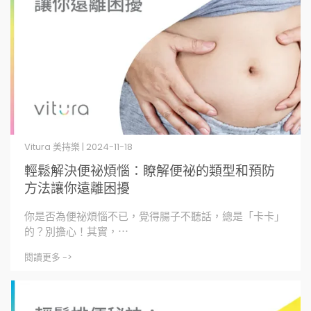
Vitura 美持樂 | 2024-11-18
輕鬆解決便祕煩惱：瞭解便祕的類型和預防
方法讓你遠離困擾
你是否為便祕煩惱不已，覺得腸子不聽話，總是「卡卡」
的？別擔心！其實，⋯
閱讀更多 ->