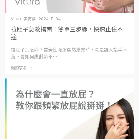
Vitura 美持樂 | 2024-11-04
拉肚子急救指南：簡單三步驟，快速止住不
適
拉肚子怎麼辦？當急性腹瀉突然來襲時，真是讓人措手不
及。要如何應對這不⋯
閱讀更多 ->