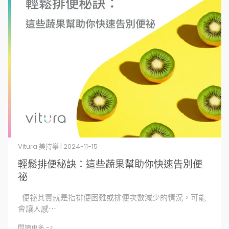
Vitura 美持樂 | 2024-11-15
輕鬆排便秘訣：這些蔬果幫助你快速告別便
祕
便祕其實就是指排便困難或排便次數減少的情況，可能
會讓人感⋯
閱讀更多 ->