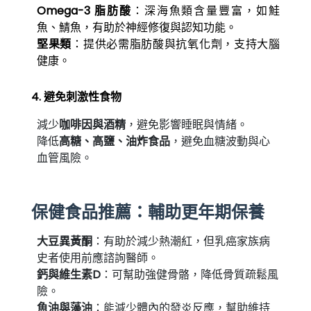
Omega-3 脂肪酸
：深海魚類含量豐富，如鮭
魚、鯖魚，有助於神經修復與認知功能。
堅果類
：提供必需脂肪酸與抗氧化劑，支持大腦
健康。
4. 避免刺激性食物
減少
，避免影響睡眠與情緒。
咖啡因與酒精
降低
，避免血糖波動與心
高糖、高鹽、油炸食品
血管風險。
保健食品推薦：輔助更年期保養
大豆異黃酮
：有助於減少熱潮紅，但乳癌家族病
史者使用前應諮詢醫師。
鈣與維生素D
：可幫助強健骨骼，降低骨質疏鬆風
險。
魚油與藻油
：能減少體內的發炎反應，幫助維持