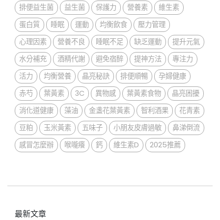
排便益生菌
益生菌
保護力
營養素
維生素
蛋白質
睡眠
運動
均衡飲食
壓力管理
心理因素
營養不良
睡眠不足
缺乏運動
提升元氣
水分補充
酒精代謝
避免宿醉
提神方法
專注力
活力
均衡營養
晶亮秘訣
排便順暢
孕婦健康
赤芍
葉黃素
3C
異物感
葉黃素食物
晶亮困擾
消化道健康
藻油
金盞花葉黃素
智利酒果
花青素
豆粕
玉米黃素
五味子
小朋友皮膚過敏
鼻涕倒流
感冒怎麼辦
喉嚨癢
鈣
維生素D
2025推薦
最新文章