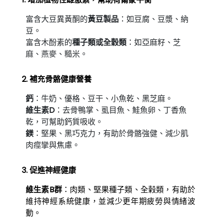
富含大豆異黃酮的
：如豆腐、豆漿、納
黃豆製品
豆。
富含木酚素的
：如亞麻籽、芝
種子類或全穀類
麻、燕麥、糙米。
2. 補充骨骼健康營養
鈣
：牛奶、優格、豆干、小魚乾、黑芝麻。
維生素D
：去骨鴨掌、虱目魚、鮭魚卵、丁香魚
乾，可幫助鈣質吸收。
鎂
：堅果、黑巧克力，有助於骨骼強健、減少肌
肉痙攣與焦慮。
3. 促進神經健康
維生素B群
：肉類、堅果種子類、全榖類，有助於
維持神經系統健康，並減少更年期疲勞與情緒波
動。