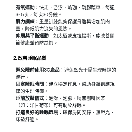
有氧運動
：快走、游泳、瑜珈、騎腳踏車，每週
3-5次，每次30分鐘。
肌力訓練
：重量訓練能夠保護骨骼與增加肌肉
量，降低肌力流失的風險。
伸展與平衡運動
：如太極或皮拉提斯，能改善關
節健康並預防跌倒。
2. 改善睡眠品質
避免睡前使用3C產品
：避免藍光干擾生理時鐘的
運行。
固定睡眠時間
：建立穩定作息，幫助身體適應規
律的生理時鐘。
睡前放鬆儀式
：泡澡、泡腳、喝無咖啡因茶
（如：洋甘菊茶）可有助於舒眠。
打造良好的睡眠環境
：確保房間安靜、無燈光、
床墊舒適。