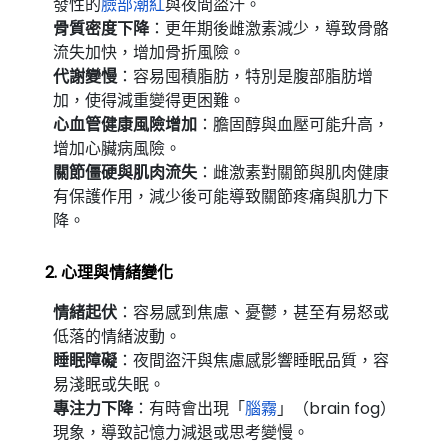
發性的
臉部潮紅
與夜間盜汗。
骨質密度下降
：更年期後雌激素減少，導致骨骼
流失加快，增加骨折風險。
代謝變慢
：容易囤積脂肪，特別是腹部脂肪增
加，使得減重變得更困難。
心血管健康風險增加
：膽固醇與血壓可能升高，
增加心臟病風險。
關節僵硬與肌肉流失
：雌激素對關節與肌肉健康
有保護作用，減少後可能導致關節疼痛與肌力下
降。
2. 心理與情緒變化
情緒起伏
：容易感到焦慮、憂鬱，甚至有易怒或
低落的情緒波動。
睡眠障礙
：夜間盜汗與焦慮感影響睡眠品質，容
易淺眠或失眠。
專注力下降
：有時會出現「
腦霧
」（brain fog）
現象，導致記憶力減退或思考變慢。